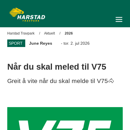
Harstad Travpark
Meny og søk
Harstad Travpark
Aktuelt
2026
SPORT
June Reyes
- tor. 2. jul 2026
Når du skal meled til V75
Greit å vite når du skal melde til V75🐴