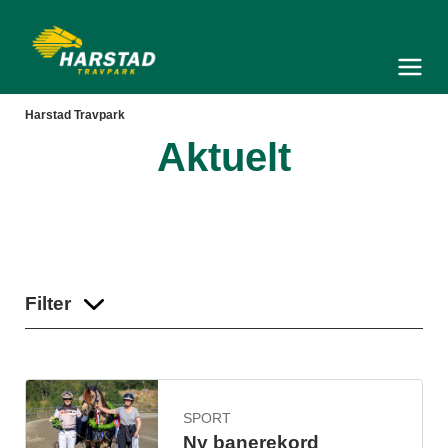
Harstad Travpark
Meny og søk
Harstad Travpark
Aktuelt
Filter
SPORT
Ny banerekord