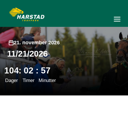
Harstad Travpark
Meny og søk
21. november 2026
11/21/2026
104
:
02
:
57
Dager
Timer
Minutter