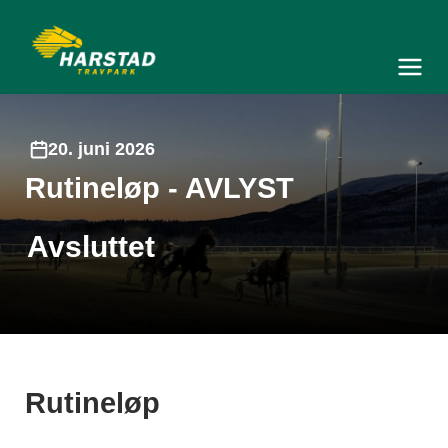
Harstad Travpark
Meny og søk
20. juni 2026
Rutineløp - AVLYST
Avsluttet
Rutineløp