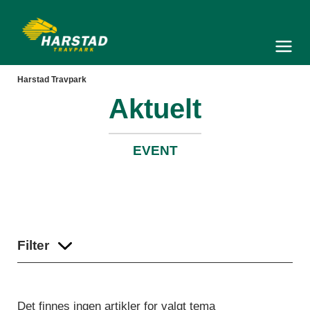
Harstad Travpark
Meny og søk
Harstad Travpark
Aktuelt
EVENT
Filter
Det finnes ingen artikler for valgt tema